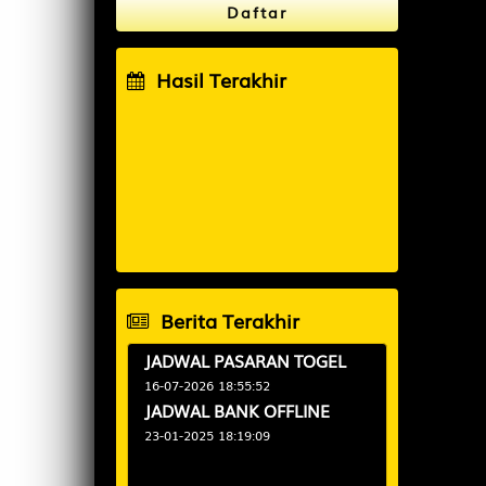
Daftar
Hasil Terakhir
COLOMBIA
1
0
6
9
NORWAY
6
9
1
7
BOLIVIA
2
6
1
4
NEPAL
9
9
0
6
Berita Terakhir
JADWAL PASARAN TOGEL
16-07-2026 18:55:52
JADWAL BANK OFFLINE
23-01-2025 18:19:09