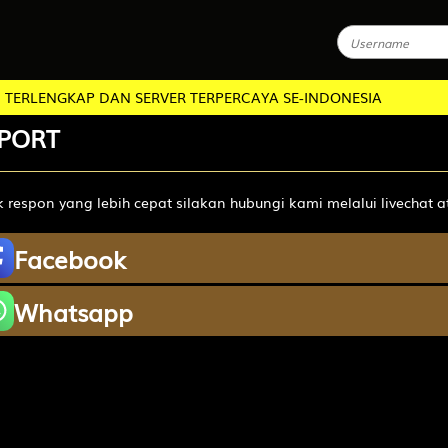
RLENGKAP DAN SERVER TERPERCAYA SE-INDONESIA
PORT
 respon yang lebih cepat silakan hubungi kami melalui livechat at
Facebook
Whatsapp