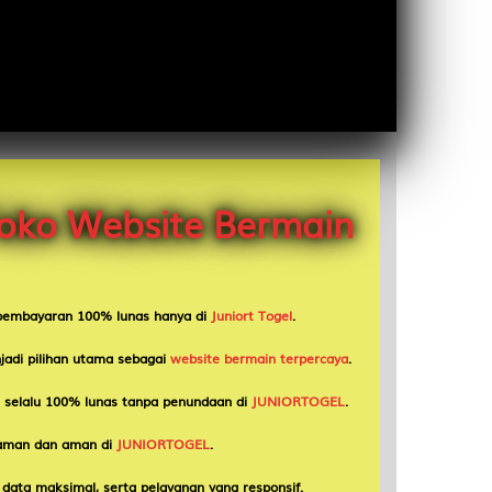
Toko Website Bermain
 pembayaran 100% lunas hanya di
Juniort Togel
.
adi pilihan utama sebagai
website bermain terpercaya
.
 selalu 100% lunas tanpa penundaan di
JUNIORTOGEL
.
yaman dan aman di
JUNIORTOGEL
.
ata maksimal, serta pelayanan yang responsif.