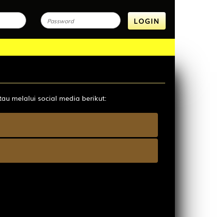
LOGIN
au melalui social media berikut: