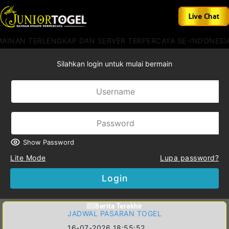
Live Chat
AINAN TERLENGKAP DAN SERVER TERPERCAYA SE-INDONESIA
Silahkan login untuk mulai bermain
Show Password
Lite Mode
Lupa password?
Login
Berita Terakhir
JADWAL PASARAN TOGEL
16-07-2026 18:55:52